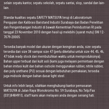
selain sepatu kantor, sepatu sekolah, sepatu santai, slop, sandal dan lain-
lain.
Standar kualitas sepatu SAFETY MATSUYA teruji di Laboratorium
Pengujian dan Kalibrasi Baristand Industri Surabaya dari Badan Penelitian
dan Pengembangan Industri di bawah Kementrian Perindustrian RI pada
tanggal 23 November 2010 dengan hasil uji melebihi (syarat mutu) SNI 12-
7079-20005.
Tersedia banyak model dan ukuran dengan keinginan anda, size sepatu
tersedia dari size 38 sampai size 47 (perlu diketahui untuk size 44, 45, 46,
47 tidak ready stock dan membutuhkan waktu untuk memproduksinya).
Bahan upper terbuat dari kulit asli (kami juga melayani permintaan dengan
bahan imitasi kulit dan bahan outsole menggunakan rubber, nitrile rubber,
dan poly urethane (PU) sesuai dengan kebutuhan pemakaian, tersedia
juga midsole dengan bahan dasar light steel.
Untuk info lebih lanjut, silahkan menghubungi kantor pemasaran
MATSUYA di Jalan Raya Wonokromo No. 59 Surabaya, No.Telp/Fax
(031)8484910, staff kami akan melayani anda dengan senang hati.